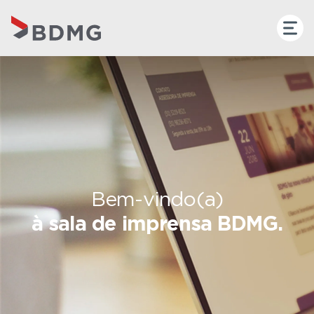
Bem-vindo(a)
à sala de imprensa BDMG.