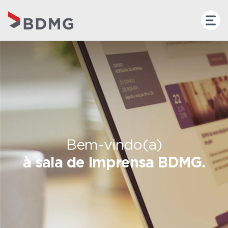
Bem-vindo(a)
à sala de imprensa BDMG.