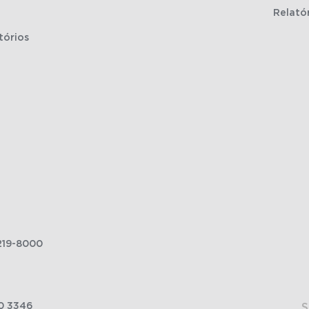
Relató
tórios
219-8000
0 3346
S