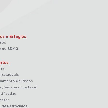
os e Estágios
sos
o no BDMG
ntos
ria
 Estaduais
iamento de Riscos
ações classificadas e
sificadas
entos
a de Patrocínios