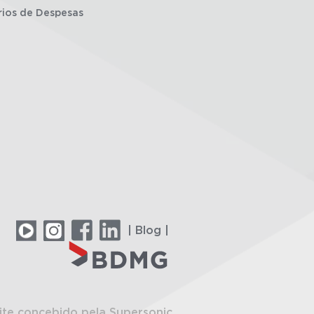
rios de Despesas
| Blog |
ite concebido pela Supersonic