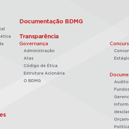
Documentação BDMG
tal
Transparência
ética
Governança
Concurs
de
Administração
Concur
Atas
Estági
Código de Ética
Estrutura Acionária
Docume
O BDMG
Audito
Fundos
Gerenc
Inform
desclas
es
Orçam
Polític