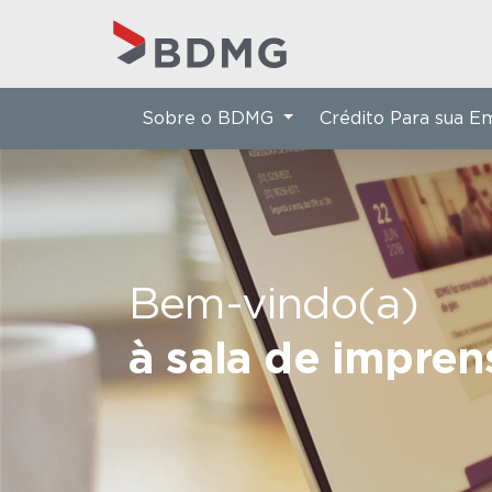
Sobre o BDMG
Crédito Para sua 
Bem-vindo(a)
à sala de impre