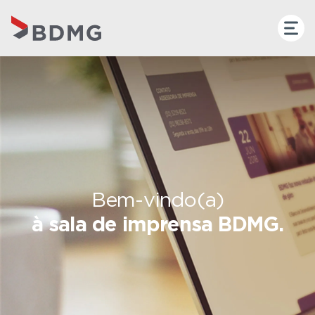
Bem-vindo(a)
à sala de imprensa BDMG.