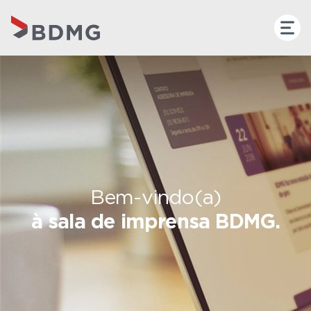
Bem-vindo(a)
à sala de imprensa BDMG.