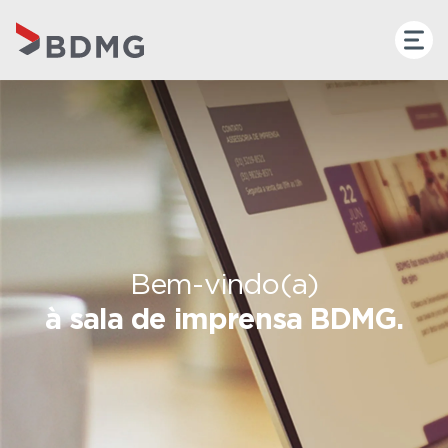
Bem-vindo(a)
à sala de imprensa BDMG.