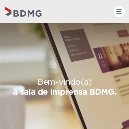
Bem-vindo(a)
à sala de imprensa BDMG.