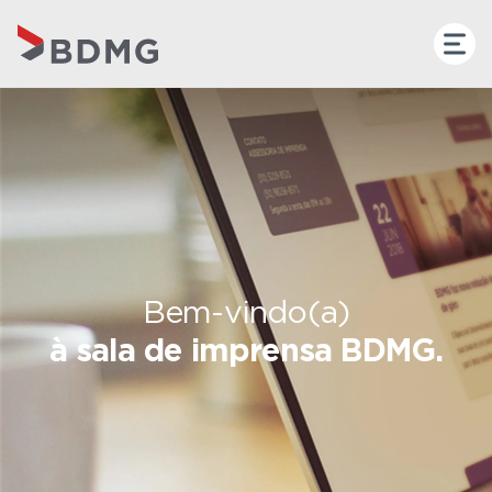
Bem-vindo(a)
à sala de imprensa BDMG.