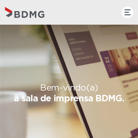
Bem-vindo(a)
à sala de imprensa BDMG.