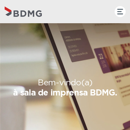
Bem-vindo(a)
à sala de imprensa BDMG.