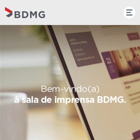
Bem-vindo(a)
à sala de imprensa BDMG.