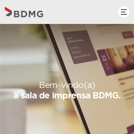
Bem-vindo(a)
à sala de imprensa BDMG.