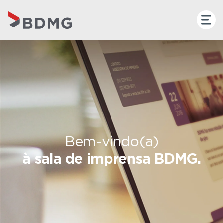
Bem-vindo(a)
à sala de imprensa BDMG.