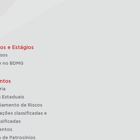
os e Estágios
sos
o no BDMG
ntos
ria
 Estaduais
iamento de Riscos
ações classificadas e
sificadas
entos
a de Patrocínios