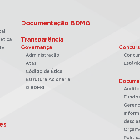
Documentação BDMG
tal
Transparência
ética
Governança
Concurs
de
Administração
Concur
Atas
Estági
Código de Ética
Estrutura Acionária
Docume
O BDMG
Audito
Fundos
Gerenc
Inform
desclas
es
Orçam
Polític