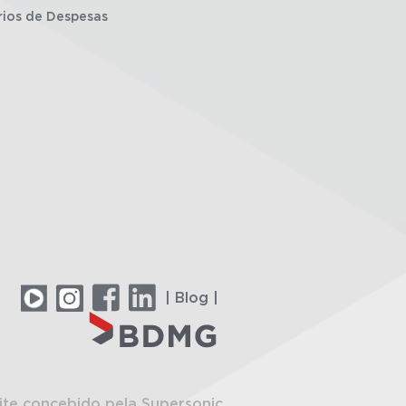
rios de Despesas
| Blog |
ite concebido pela Supersonic