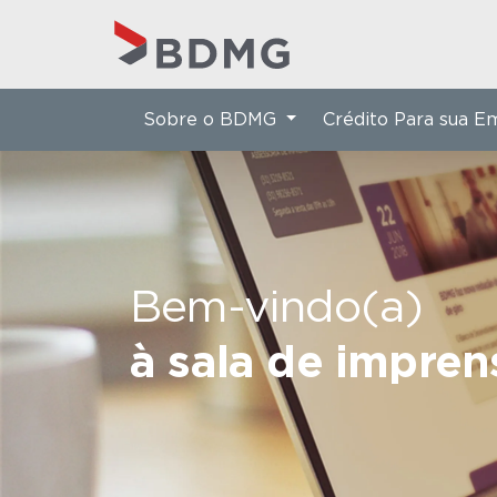
Sobre o BDMG
Crédito Para sua 
Bem-vindo(a)
à sala de impre