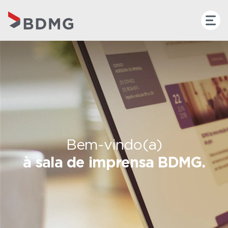
Bem-vindo(a)
à sala de imprensa BDMG.