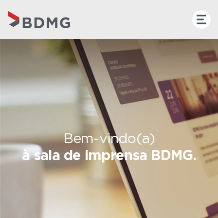
Bem-vindo(a)
à sala de imprensa BDMG.