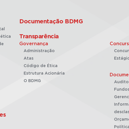
Documentação BDMG
tal
Transparência
ética
Governança
Concurs
de
Administração
Concur
Atas
Estági
Código de Ética
Estrutura Acionária
Docume
O BDMG
Audito
Fundos
Gerenc
Inform
desclas
es
Orçam
Polític