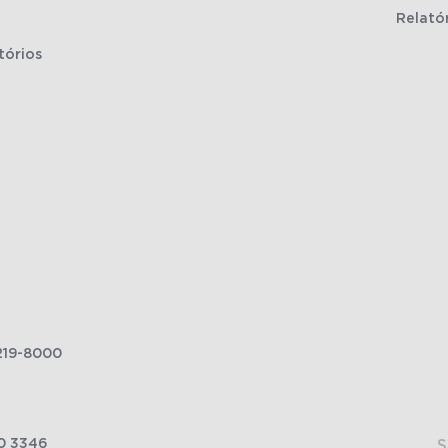
Relató
tórios
219-8000
0 3346
S