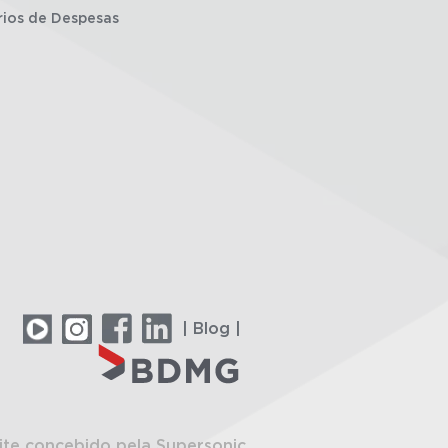
rios de Despesas
| Blog |
ite concebido pela Supersonic