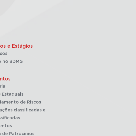
os e Estágios
sos
o no BDMG
ntos
ria
 Estaduais
iamento de Riscos
ações classificadas e
sificadas
entos
a de Patrocínios