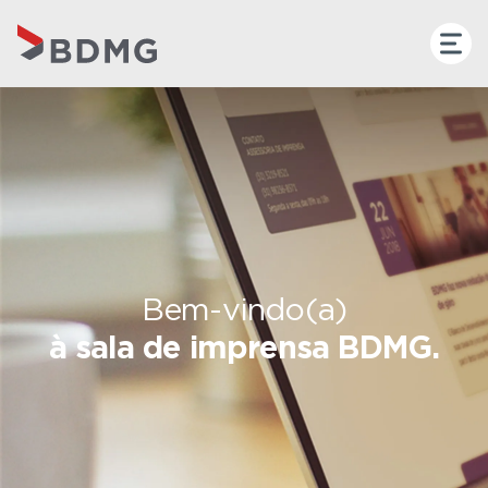
Bem-vindo(a)
à sala de imprensa BDMG.