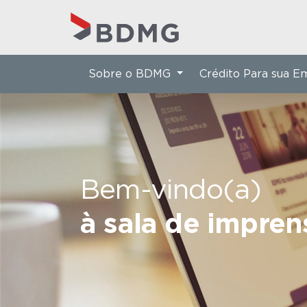
Sobre o BDMG
Crédito Para sua 
Bem-vindo(a)
à sala de impre