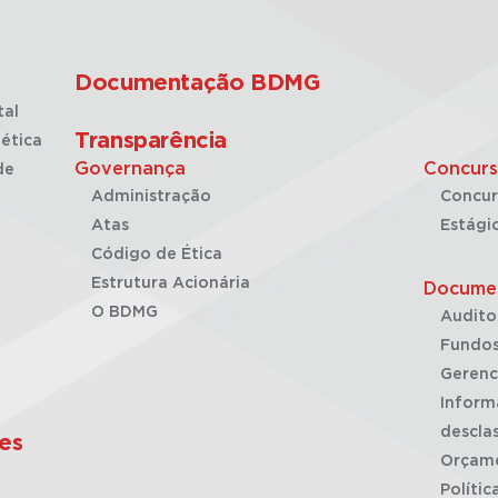
Documentação BDMG
tal
Transparência
ética
Governança
Concurs
de
Administração
Concur
Atas
Estági
Código de Ética
Estrutura Acionária
Docume
O BDMG
Audito
Fundos
Gerenc
Inform
desclas
es
Orçam
Polític