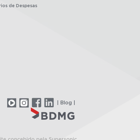
rios de Despesas
| Blog |
ite concebido pela Supersonic