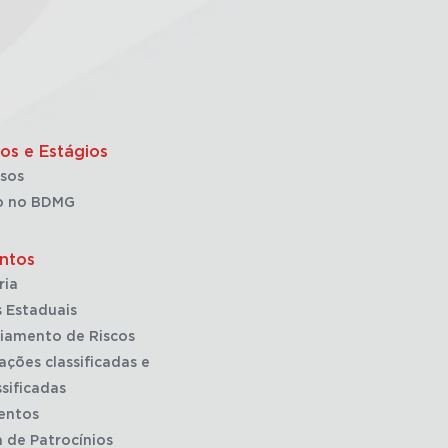
os e Estágios
sos
o no BDMG
ntos
ria
 Estaduais
iamento de Riscos
ações classificadas e
sificadas
entos
a de Patrocínios