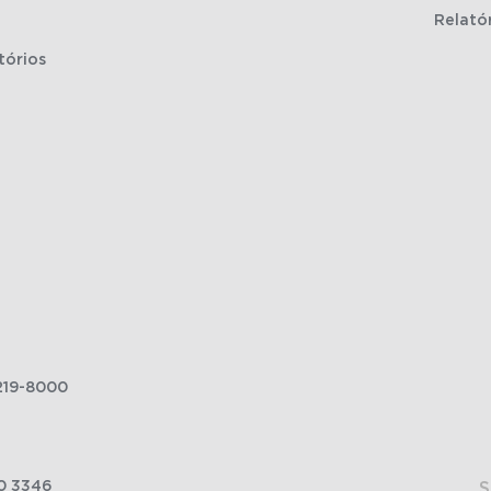
Relató
tórios
219-8000
0 3346
S