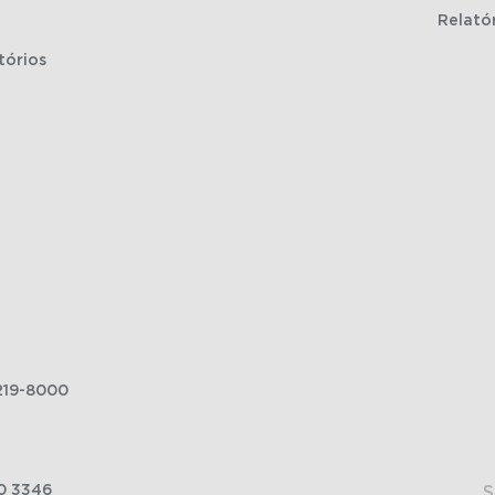
Relató
tórios
219-8000
0 3346
S