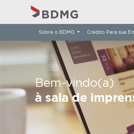
Sobre o BDMG
Crédito Para sua 
Bem-vindo(a)
à sala de impre