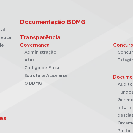
Documentação BDMG
tal
Transparência
ética
Governança
Concurs
de
Administração
Concur
Atas
Estági
Código de Ética
Estrutura Acionária
Docume
O BDMG
Audito
Fundos
Gerenc
Inform
desclas
es
Orçam
Polític