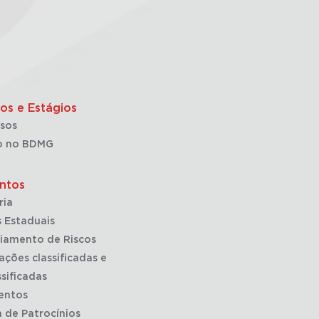
os e Estágios
sos
o no BDMG
ntos
ria
 Estaduais
iamento de Riscos
ações classificadas e
sificadas
entos
a de Patrocínios