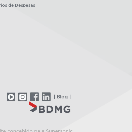
rios de Despesas
| Blog |
ite concebido pela Supersonic