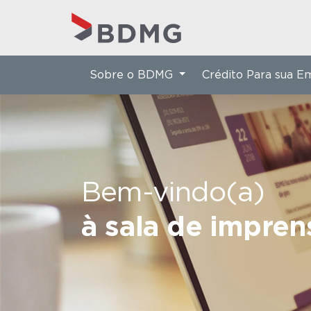
Sobre o BDMG
Crédito Para sua 
Bem-vindo(a)
à sala de impre