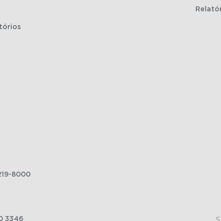
Relató
tórios
219-8000
0 3346
S