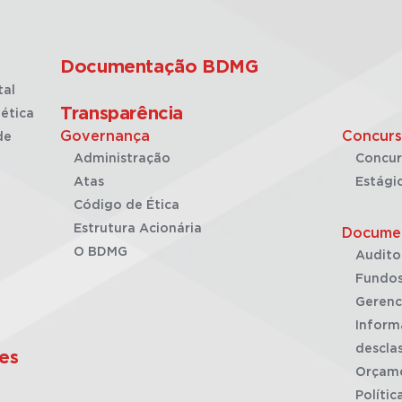
Documentação BDMG
tal
Transparência
ética
Governança
Concurs
de
Administração
Concur
Atas
Estági
Código de Ética
Estrutura Acionária
Docume
O BDMG
Audito
Fundos
Gerenc
Inform
desclas
es
Orçam
Polític