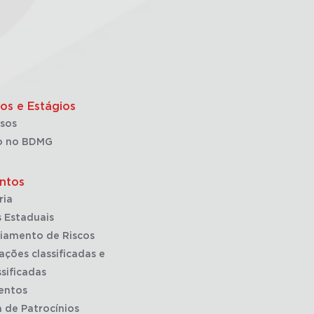
os e Estágios
sos
o no BDMG
ntos
ria
 Estaduais
iamento de Riscos
ações classificadas e
sificadas
entos
a de Patrocínios