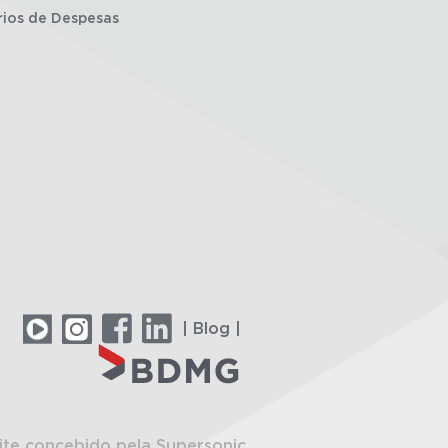
rios de Despesas
| Blog |
ite concebido pela Supersonic