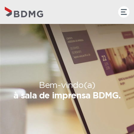
Bem-vindo(a)
à sala de imprensa BDMG.