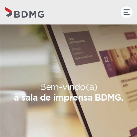
Bem-vindo(a)
à sala de imprensa BDMG.