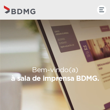
Bem-vindo(a)
à sala de imprensa BDMG.