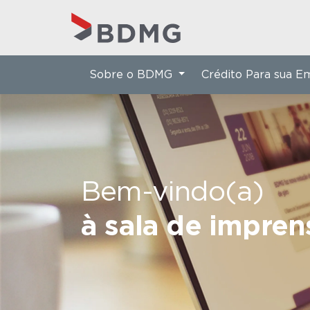
Sobre o BDMG
Crédito Para sua 
Bem-vindo(a)
à sala de impre