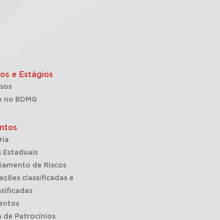
os e Estágios
sos
o no BDMG
ntos
ria
 Estaduais
iamento de Riscos
ações classificadas e
sificadas
entos
a de Patrocínios