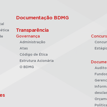
Documentação BDMG
tal
Transparência
ética
Governança
Concurs
de
Administração
Concur
Atas
Estági
Código de Ética
Estrutura Acionária
Docume
O BDMG
Audito
Fundos
Gerenc
Inform
desclas
es
Orçam
Polític