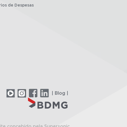
rios de Despesas
| Blog |
ite concebido pela Supersonic