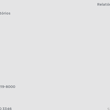
Relató
tórios
219-8000
0 3346
S