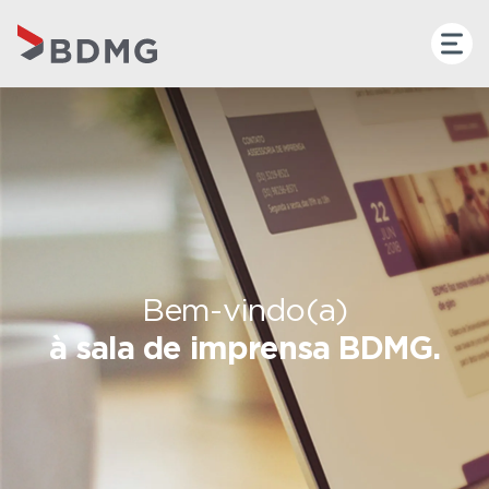
Bem-vindo(a)
à sala de imprensa BDMG.