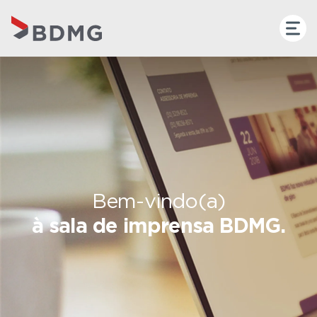
Bem-vindo(a)
à sala de imprensa BDMG.