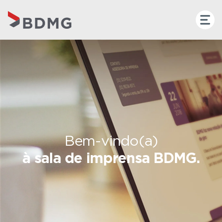
Bem-vindo(a)
à sala de imprensa BDMG.