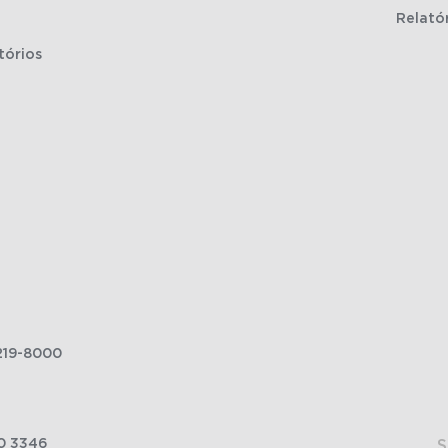
Relató
tórios
219-8000
0 3346
S