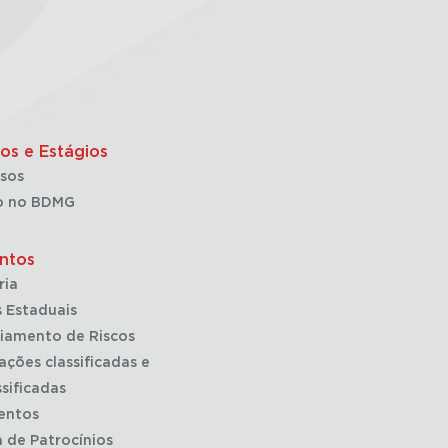
os e Estágios
sos
o no BDMG
ntos
ria
 Estaduais
iamento de Riscos
ações classificadas e
sificadas
entos
a de Patrocínios