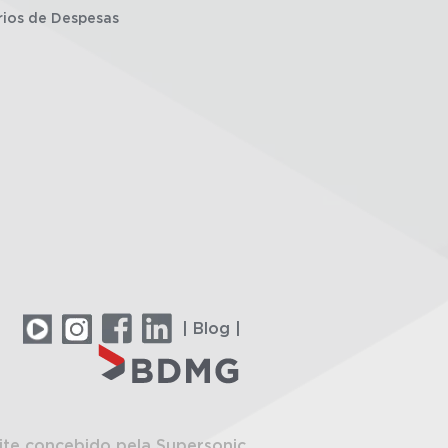
rios de Despesas
| Blog |
ite concebido pela Supersonic