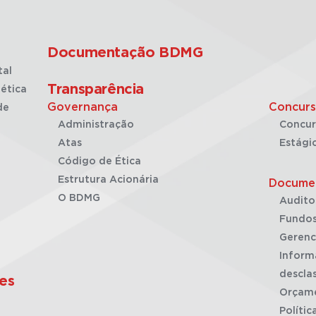
Documentação BDMG
tal
Transparência
ética
Governança
Concurs
de
Administração
Concur
Atas
Estági
Código de Ética
Estrutura Acionária
Docume
O BDMG
Audito
Fundos
Gerenc
Inform
desclas
es
Orçam
Polític