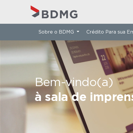
Sobre o BDMG
Crédito Para sua 
Bem-vindo(a)
à sala de impre