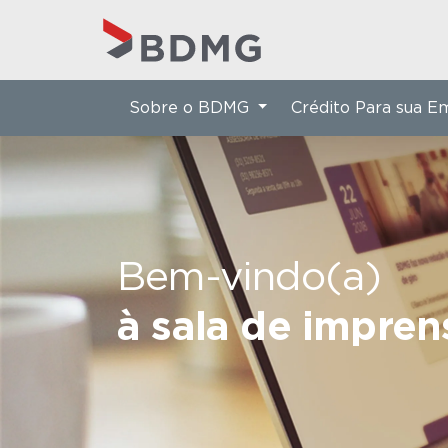
Sobre o BDMG
Crédito Para sua 
Bem-vindo(a)
à sala de impre