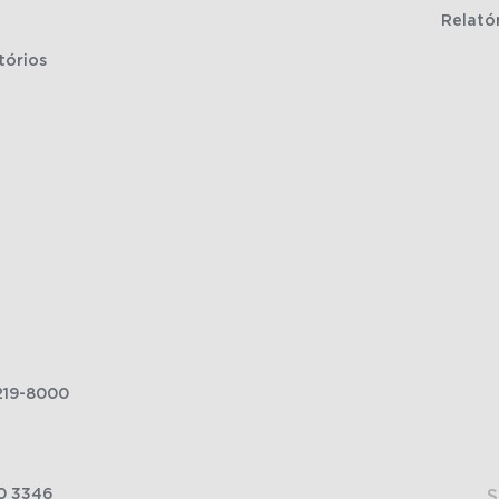
Relató
tórios
219-8000
0 3346
S