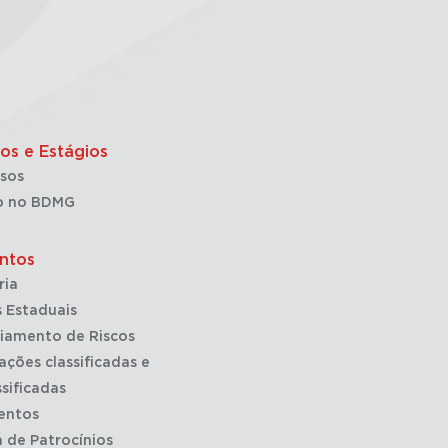
os e Estágios
sos
o no BDMG
ntos
ria
 Estaduais
iamento de Riscos
ações classificadas e
sificadas
entos
a de Patrocínios