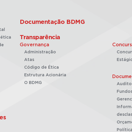
Documentação BDMG
tal
Transparência
ética
Governança
Concurs
de
Administração
Concur
Atas
Estági
Código de Ética
Estrutura Acionária
Docume
O BDMG
Audito
Fundos
Gerenc
Inform
desclas
es
Orçam
Polític