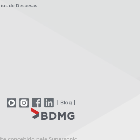
rios de Despesas
| Blog |
ite concebido pela Supersonic