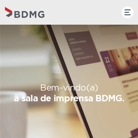
Bem-vindo(a)
à sala de imprensa BDMG.