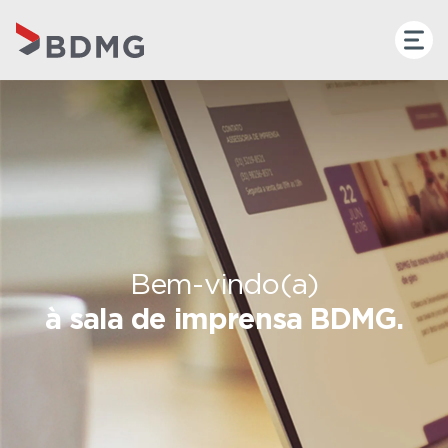
Bem-vindo(a)
à sala de imprensa BDMG.