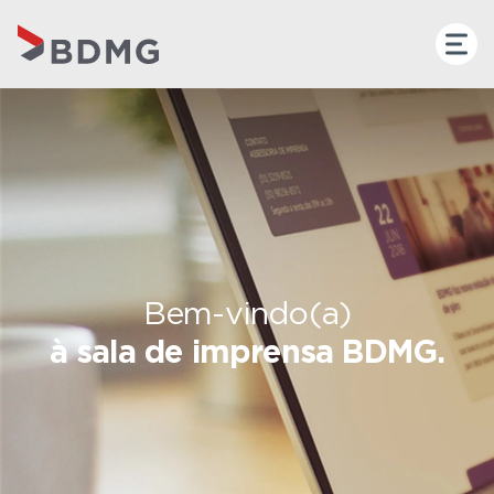
Bem-vindo(a)
à sala de imprensa BDMG.