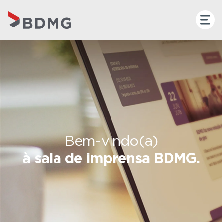
Bem-vindo(a)
à sala de imprensa BDMG.