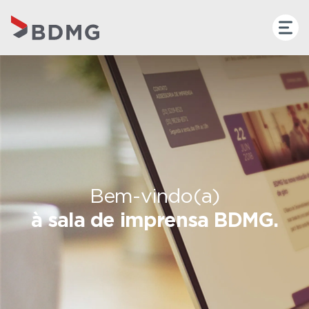
Bem-vindo(a)
à sala de imprensa BDMG.