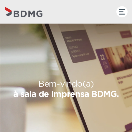
Bem-vindo(a)
à sala de imprensa BDMG.