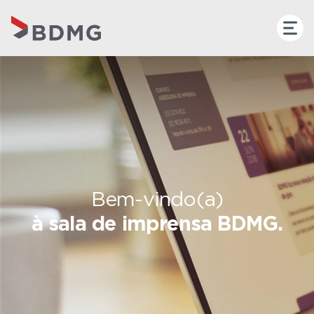
Bem-vindo(a)
à sala de imprensa BDMG.