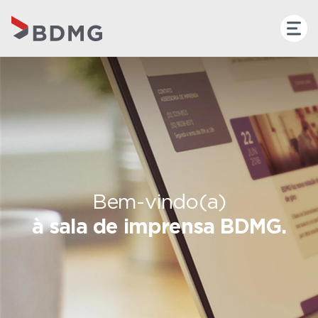
Bem-vindo(a)
à sala de imprensa BDMG.