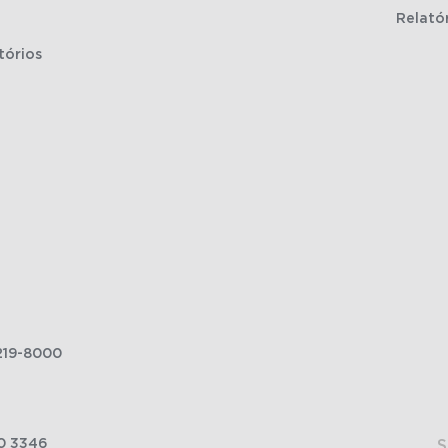
Relató
tórios
219-8000
0 3346
S