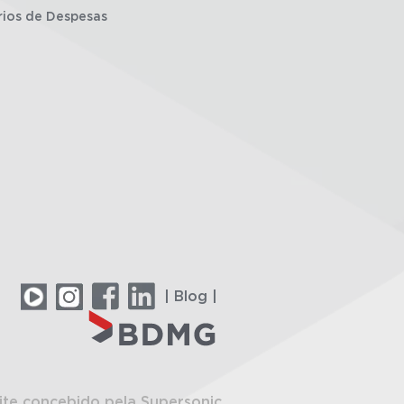
rios de Despesas
| Blog |
ite concebido pela Supersonic