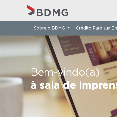
Sobre o BDMG
Crédito Para sua 
Bem-vindo(a)
à sala de impre