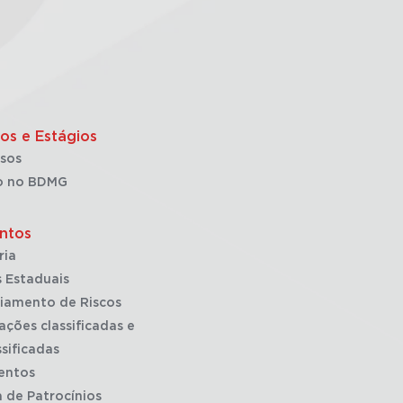
os e Estágios
sos
o no BDMG
ntos
ria
 Estaduais
iamento de Riscos
ações classificadas e
sificadas
entos
a de Patrocínios