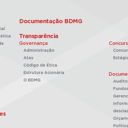
Documentação BDMG
tal
Transparência
ética
Governança
Concurs
de
Administração
Concur
Atas
Estági
Código de Ética
Estrutura Acionária
Docume
O BDMG
Audito
Fundos
Gerenc
Inform
desclas
es
Orçam
Polític