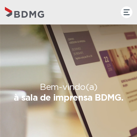
Bem-vindo(a)
à sala de imprensa BDMG.