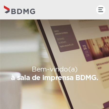
Bem-vindo(a)
à sala de imprensa BDMG.