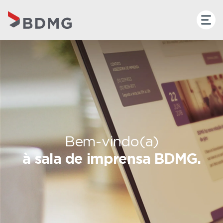
Bem-vindo(a)
à sala de imprensa BDMG.