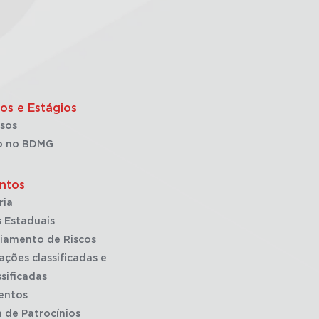
os e Estágios
sos
o no BDMG
ntos
ria
 Estaduais
iamento de Riscos
ações classificadas e
sificadas
entos
a de Patrocínios