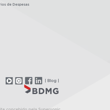
rios de Despesas
| Blog |
ite concebido pela Supersonic