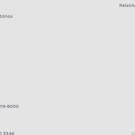
Relató
tórios
219-8000
0 3346
S