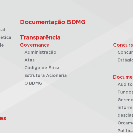
Documentação BDMG
tal
Transparência
ética
Governança
Concurs
de
Administração
Concur
Atas
Estági
Código de Ética
Estrutura Acionária
Docume
O BDMG
Audito
Fundos
Gerenc
Inform
desclas
es
Orçam
Polític