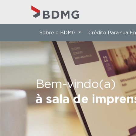
Sobre o BDMG
Crédito Para sua 
Bem-vindo(a)
à sala de impre