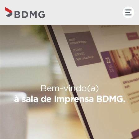
Bem-vindo(a)
à sala de imprensa BDMG.