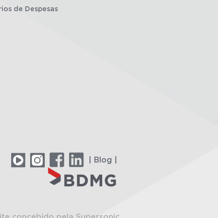
rios de Despesas
| Blog |
ite concebido pela Supersonic