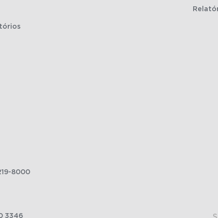
Relató
tórios
219-8000
0 3346
S