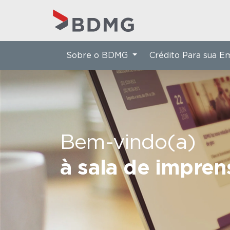
Sobre o BDMG
Crédito Para sua 
Bem-vindo(a)
à sala de impre