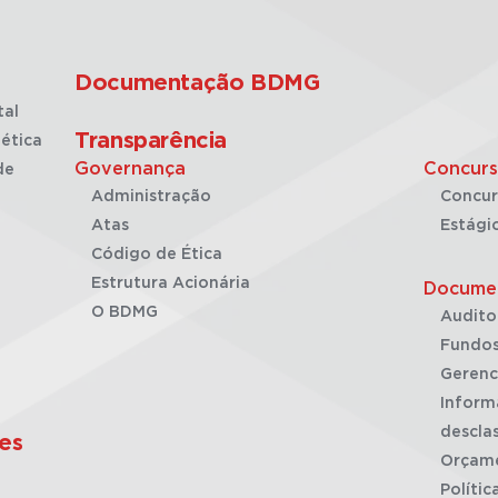
Documentação BDMG
tal
Transparência
ética
Governança
Concurs
de
Administração
Concur
Atas
Estági
Código de Ética
Estrutura Acionária
Docume
O BDMG
Audito
Fundos
Gerenc
Inform
desclas
es
Orçam
Polític