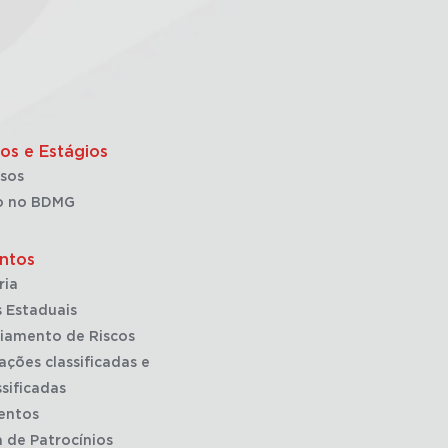
os e Estágios
sos
o no BDMG
ntos
ria
 Estaduais
iamento de Riscos
ações classificadas e
sificadas
entos
a de Patrocínios