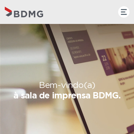
Bem-vindo(a)
à sala de imprensa BDMG.