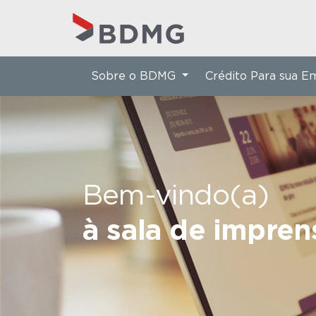
Sobre o BDMG
Crédito Para sua 
Bem-vindo(a)
à sala de impre