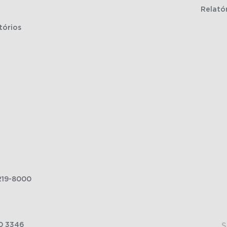
Relató
tórios
219-8000
0 3346
S