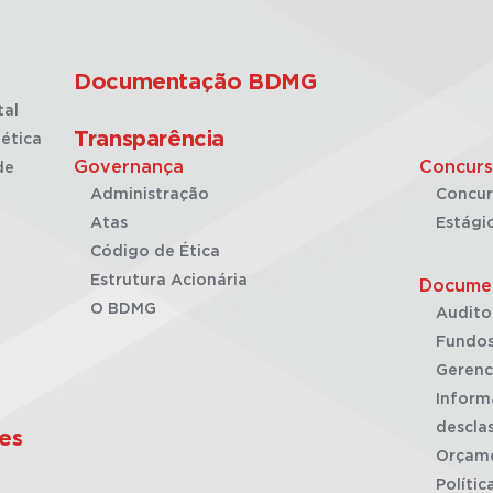
Documentação BDMG
tal
Transparência
ética
Governança
Concurs
de
Administração
Concur
Atas
Estági
Código de Ética
Estrutura Acionária
Docume
O BDMG
Audito
Fundos
Gerenc
Inform
desclas
es
Orçam
Polític