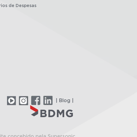
rios de Despesas
| Blog |
ite concebido pela Supersonic