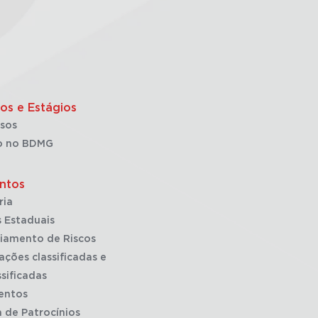
os e Estágios
sos
o no BDMG
ntos
ria
 Estaduais
iamento de Riscos
ações classificadas e
sificadas
entos
a de Patrocínios