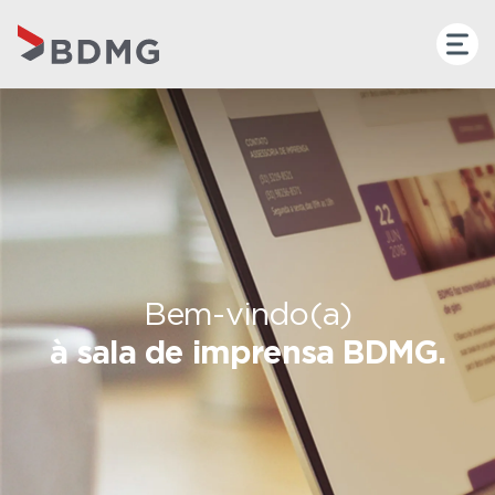
Bem-vindo(a)
à sala de imprensa BDMG.