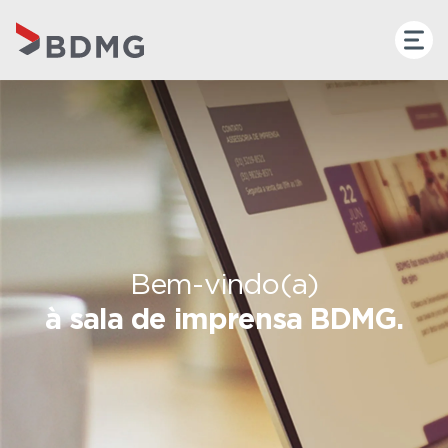
Bem-vindo(a)
à sala de imprensa BDMG.