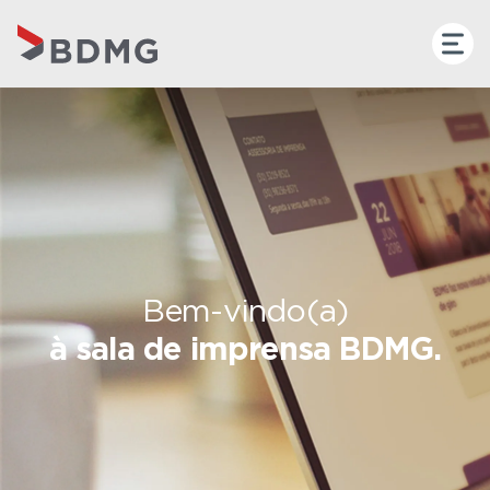
Bem-vindo(a)
à sala de imprensa BDMG.